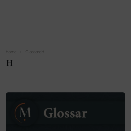
Home
Glossare
H
H