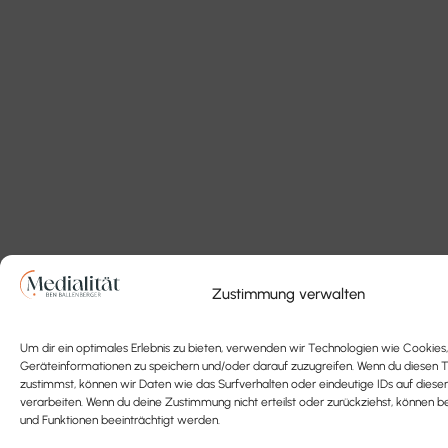
Zustimmung verwalten
Um dir ein optimales Erlebnis zu bieten, verwenden wir Technologien wie Cookies
Geräteinformationen zu speichern und/oder darauf zuzugreifen. Wenn du diesen 
zustimmst, können wir Daten wie das Surfverhalten oder eindeutige IDs auf diese
verarbeiten. Wenn du deine Zustimmung nicht erteilst oder zurückziehst, könne
und Funktionen beeinträchtigt werden.