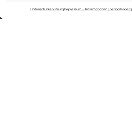
Datenschutzerklärung
Impressum – Informationen | benballenberg
Home
Konto